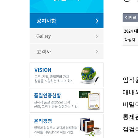
이전글
공지사항
2024
Gallery
작성자
고객사
임직
대내
비밀이
통제
점검