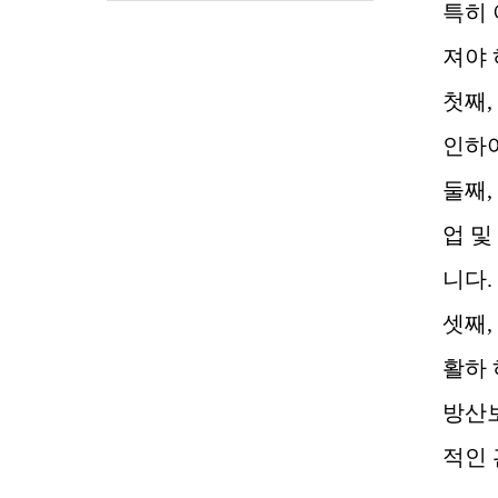
특히 
져야
첫째
,
인하여
둘째
,
업 및
니다
.
셋째
,
활하
방산
적인