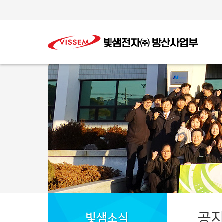
공
빛샘소식